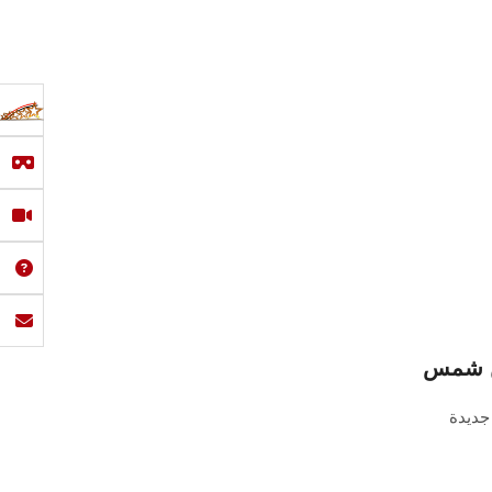
ين شمس
جديدة