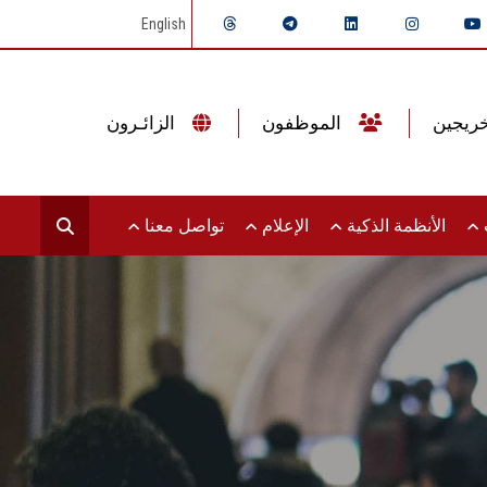
English
الموظفون
الزائـرون
ت
الأنظمة الذكية
الإعلام
تواصل معنا