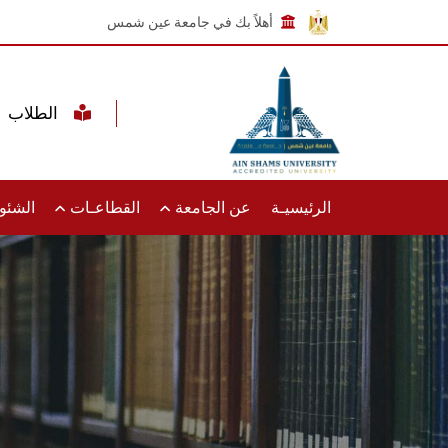
أهلاً بك في جامعة عين شمس
الطلاب
الرئيسيـة
عن الجامعة
القطاعـات
الشئون