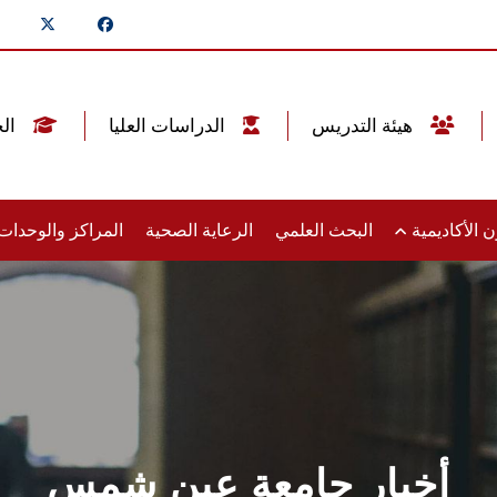
هيئة التدريس
الدراسات العليا
الخريجين
 الأكاديمية
البحث العلمي
الرعاية الصحية
المراكز والوحدا
أخبار جامعة عين شمس