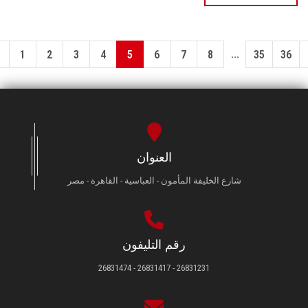
...
1
2
3
4
5
6
7
8
35
36
العنوان
شارع الخليفة المأمون - العباسية - القاهرة - مصر
رقم التليفون
26831231 - 26831417 - 26831474