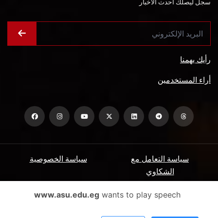
سجل ليصلك أحدث الأخبار
رأيك يهمنا
أراء المستخدمين
سياسة التعامل مع
سياسة الخصوصية
الشكاوي
ميثاق المتعاملين
الأسئلة الشائعة
www.asu.edu.eg
wants to play speech
شروط الاستخدام