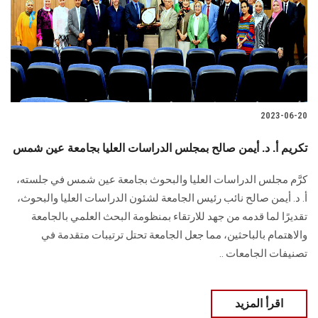
الطلاب
هيئة التدريس
الدراسات العليا
2023-06-20
الخريجين
تكريم أ. د. أيمن صالح بمجلس الدراسات العليا بجامعة عين شمس
الموظفون
كرَّم مجلس الدراسات العليا والبحوث بجامعة عين شمس في جلسته،
أ. د. أيمن صالح نائب رئيس الجامعة لشئون الدراسات العليا والبحوث،
الزائـرون
تقديرًا لما قدمه من جهد للارتقاء بمنظومة البحث العلمي بالجامعة
والاهتمام بالباحثين، مما جعل الجامعة تحتل ترتيبات متقدمة في
سجل الان
تصنيفات الجامعات ..
اقرأ المزيد