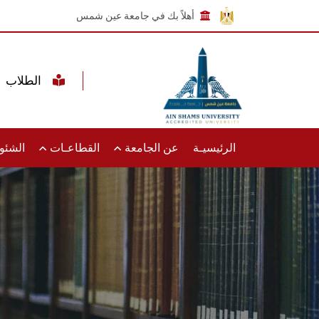
أهلاً بك في جامعة عين شمس
الطلاب
الرئيسيـة
عن الجامعة
القطاعـات
الشئون