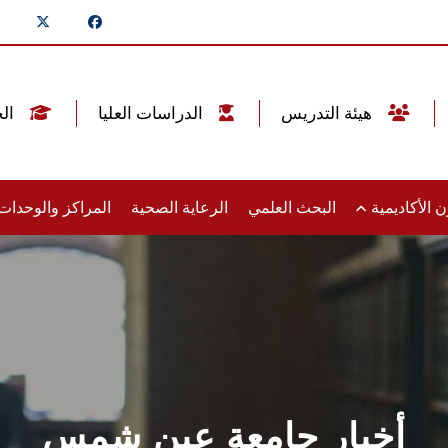
هيئة التدريس
الدراسات العليا
الخريجين
 الأكاديمية
البحث العلمي
الرعاية الصحية
المراكز والوحدا
أخبار جامعة عين شمس