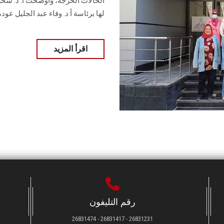
الحالات الحرجة، وأوضحت أ. د. سحر
لها برئاسة أ.د. وفاء عبد الجليل عوده
اقرأ المزيد
رقم التليفون
26831231 - 26831417 - 26831474