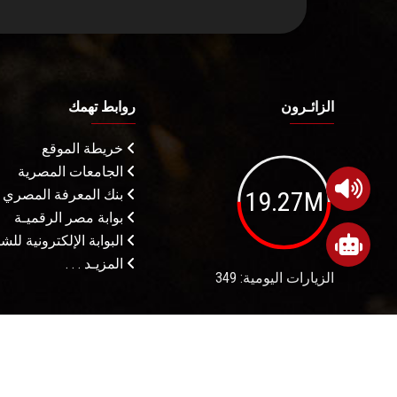
الزائـرون
روابط تهمك
خريطة الموقع
الجامعات المصرية
19.27M
بنك المعرفة المصري
بوابة مصر الرقميـة
البوابة الإلكترونية لل
المزيـد . . .
الزيارات اليومية: 349