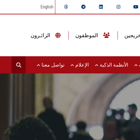
English
الموظفون
الزائـرون
ت
الأنظمة الذكية
الإعلام
تواصل معنا