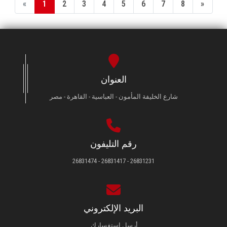
«
1
2
3
4
5
6
7
8
»
العنوان
شارع الخليفة المأمون - العباسية - القاهرة - مصر
رقم التليفون
26831231 - 26831417 - 26831474
البريد الإلكتروني
أرسل استفسارك.