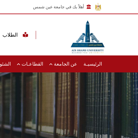
أهلاً بك في جامعة عين شمس
الطلاب
الرئيسيـة
عن الجامعة
القطاعـات
الشئون