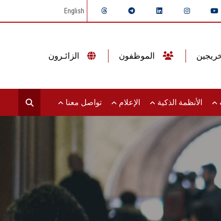
English
الموظفون
الزائـرون
ت
الأنظمة الذكية
الإعلام
تواصل معنا