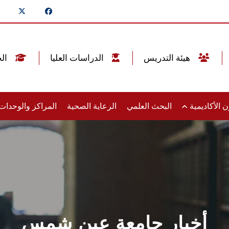
هيئة التدريس
الدراسات العليا
الخريجين
 الأكاديمية
البحث العلمي
الرعاية الصحية
المراكز والوحدا
أخبار جامعة عين شمس