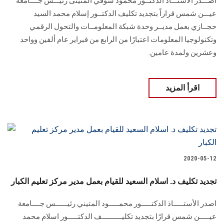
أصـــدر الأستـــاذ الدكتــور محمود شوقي المتينى رئيـــس جــــامعة
عيـــن شمس قراراً بتجديد تكليف الدكتــور إسلام محمد السيد
حجــازي بعمل مديــر وحدة شبكة المعلومــات والتحول الرقمي
وتكنولوجيا المعلومات اعتبارًا من الرابع من فبراير عام ألفين وواحد
وعشرين ولمدة عامين.
اقرأ المزيد
2020-05-12
تجديد تكليف د. اسلام السعيد للقيام بعمل مدير مركز تعليم الكبار
اصدر الأستـــــاذ الدكتـــــور محمـــــود المتيني رئيــــــس جــــامعة
عيـــــن شمس قرارًا بتجديد تكليــــــــــف الدكتـــــور اسلام محمد