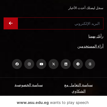
سجل ليصلك أحدث الأخبار
رأيك يهمنا
أراء المستخدمين
سياسة التعامل مع
سياسة الخصوصية
الشكاوي
ميثاق المتعاملين
الأسئلة الشائعة
www.asu.edu.eg
wants to play speech