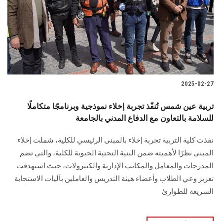
الطلاب
هيئة التدريس
الدراسات العليا
2025-02-27
الخريجين
تربية عين شمس تُنفّذ تجربة إخلاء نموذجية وبرنامجًا متكاملًا
الموظفون
للسلامة بالتعاون مع الدفاع المدني بالجامعة
نفذت كلية التربية تجربة إخلاء بالمبنى الرئيسي للكلية، شملت إخلاء
الزائـرون
المبنى نظرًا لأهميته ضمن البنية التحتية الحيوية للكلية، والتي تضم
المدرجات والمعامل والمكاتب الإدارية والكنترولات، حيث استهدفت
سجل الان
تعزيز وعي الطلاب وأعضاء هيئة التدريس والعاملين بآليات الاستجابة
السريعة للطوارئ