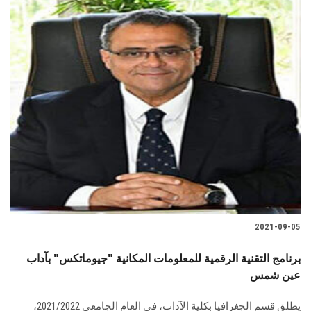
الطلاب
هيئة التدريس
الدراسات العليا
الخريجين
الموظفون
الزائـرون
2021-09-05
سجل الان
برنامج التقنية الرقمية للمعلومات المكانية "جيوماتكس" بآداب
عين شمس
يطلق قسم الجغرافيا بكلية الآداب، في العام الجامعي 2021/2022،