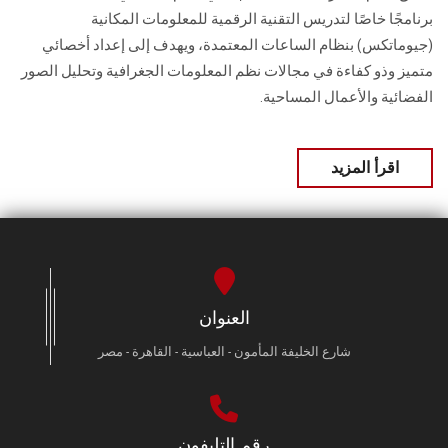
برنامجًا خاصًا لتدريس التقنية الرقمية للمعلومات المكانية
(جيوماتكس) بنظام الساعات المعتمدة، ويهدف إلى إعداد أخصائي
متميز وذو كفاءة في مجالات نظم المعلومات الجغرافية وتحليل الصور
الفضائية والأعمال المساحية.
اقرأ المزيد
العنوان
شارع الخليفة المأمون - العباسية - القاهرة - مصر
رقم التليفون