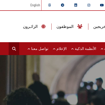
English
الموظفون
الزائـرون
ت
الأنظمة الذكية
الإعلام
تواصل معنا