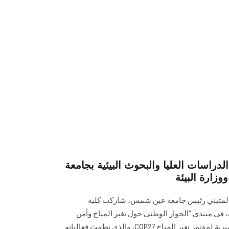
لدراسات العليا والبحوث البيئية بجامعة
زارة البيئة
 المتيني رئيس جامعة عين شمس، شاركت كلية
، في منتدى "الحوار الوطني حول تغير المناخ وأمن
التعليم"، وذلك ضمن الأعمال التحضيرية لمؤتمر تغير المناخ COP27، والذي نظمت فعالياته