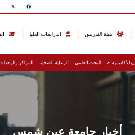
هيئة التدريس
الدراسات العليا
الخريجين
 الأكاديمية
البحث العلمي
الرعاية الصحية
المراكز والوحدا
أخبار جامعة عين شمس