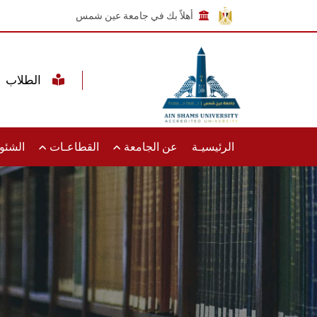
أهلاً بك في جامعة عين شمس
الطلاب
الرئيسيـة
عن الجامعة
القطاعـات
الشئون