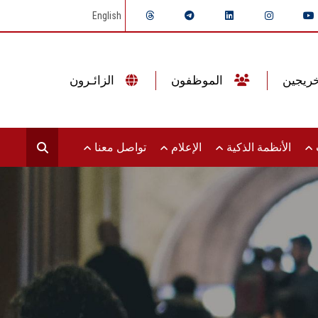
English
الموظفون
الزائـرون
ت
الأنظمة الذكية
الإعلام
تواصل معنا