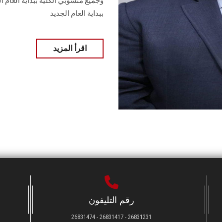
وجميع منسوبي الكلية ببداية العام 
ببداية العام الجديد
اقرأ المزيد
رقم التليفون
26831231 - 26831417 - 26831474