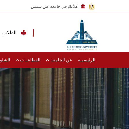
أهلاً بك في جامعة عين شمس
الطلاب
الرئيسيـة
عن الجامعة
القطاعـات
الشئون