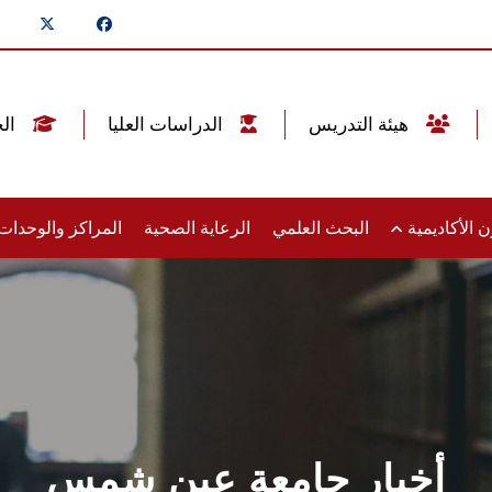
هيئة التدريس
الدراسات العليا
الخريجين
 الأكاديمية
البحث العلمي
الرعاية الصحية
المراكز والوحدا
أخبار جامعة عين شمس