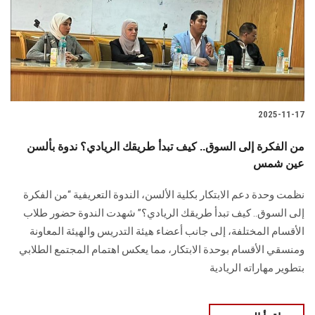
الطلاب
هيئة التدريس
الدراسات العليا
2025-11-17
الخريجين
من الفكرة إلى السوق.. كيف تبدأ طريقك الريادي؟ ندوة بألسن
الموظفون
عين شمس
نظمت وحدة دعم الابتكار بكلية الألسن، الندوة التعريفية “من الفكرة
الزائـرون
إلى السوق.. كيف تبدأ طريقك الريادي؟” شهدت الندوة حضور طلاب
الأقسام المختلفة، إلى جانب أعضاء هيئة التدريس والهيئة المعاونة
سجل الان
ومنسقي الأقسام بوحدة الابتكار، مما يعكس اهتمام المجتمع الطلابي
بتطوير مهاراته الريادية