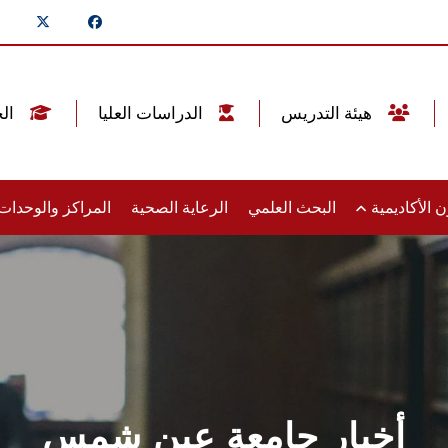
هيئة التدريس
الدراسات العليا
الخريجين
 الأكاديمية
البحث العلمي
الرعاية الصحية
المراكز والوحدا
أخبار جامعة عين شمس