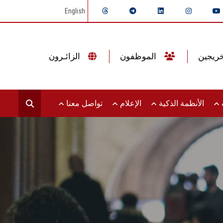
English
الموظفون
الزائـرون
ت
الأنظمة الذكية
الإعلام
تواصل معنا