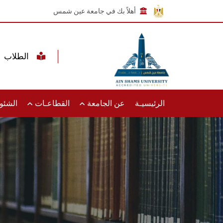
أهلاً بك في جامعة عين شمس
الطلاب
الرئيسيـة
عن الجامعة
القطاعـات
الشئون