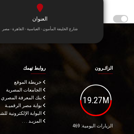
العنوان
شارع الخليفة المأمون - العباسية - القاهرة - مصر
الزائـرون
روابط تهمك
خريطة الموقع
الجامعات المصرية
19.27M
بنك المعرفة المصري
بوابة مصر الرقميـة
البوابة الإلكترونية لل
المزيـد . . .
الزيارات اليومية: 469