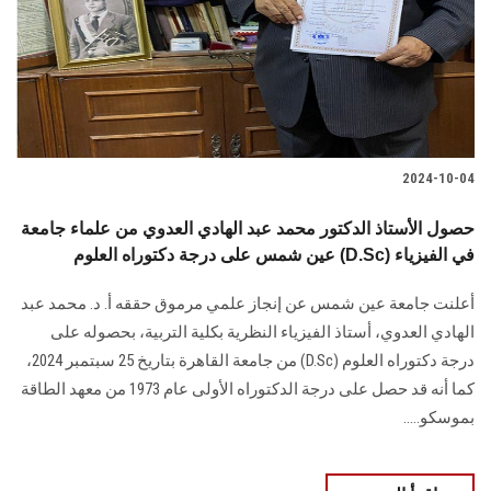
الطلاب
هيئة التدريس
الدراسات العليا
2024-10-04
الخريجين
حصول الأستاذ الدكتور محمد عبد الهادي العدوي من علماء جامعة
الموظفون
عين شمس على درجة دكتوراه العلوم (D.Sc) في الفيزياء
أعلنت جامعة عين شمس عن إنجاز علمي مرموق حققه أ. د. محمد عبد
الزائـرون
الهادي العدوي، أستاذ الفيزياء النظرية بكلية التربية، بحصوله على
درجة دكتوراه العلوم (D.Sc) من جامعة القاهرة بتاريخ 25 سبتمبر 2024،
سجل الان
كما أنه قد حصل على درجة الدكتوراه الأولى عام 1973 من معهد الطاقة
بموسكو.....