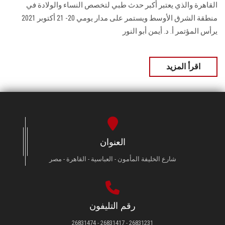
القاهرة والذي يعتبر أكبر حدث طبي لتخصص النساء والولادة في
منطقة الشرق الأوسط ويستمر على مدار يومي 20- 21 أكتوبر 2021
يرأس المؤتمر أ. د. أيمن أبو النور
اقرأ المزيد
العنوان
شارع الخليفة المأمون - العباسية - القاهرة - مصر
رقم التليفون
26831231 - 26831417 - 26831474