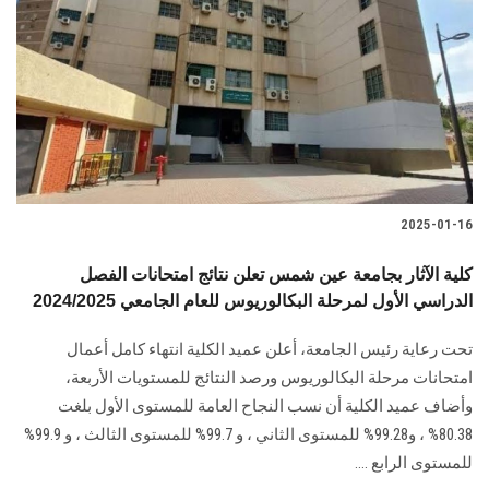
الطلاب
هيئة التدريس
الدراسات العليا
الخريجين
2025-01-16
الموظفون
كلية الآثار بجامعة عين شمس تعلن نتائج امتحانات الفصل
الدراسي الأول لمرحلة البكالوريوس للعام الجامعي 2024/2025
الزائـرون
تحت رعاية رئيس الجامعة، أعلن عميد ‏الكلية انتهاء كامل أعمال
سجل الان
امتحانات مرحلة البكالوريوس ورصد النتائج للمستويات الأربعة،
‎وأضاف عميد الكلية أن نسب النجاح العامة للمستوى الأول بلغت
80.38% ، و99.28% ‏للمستوى الثاني ، و 99.7% للمستوى الثالث ، و 99.9%
للمستوى الرابع‎.... ‎