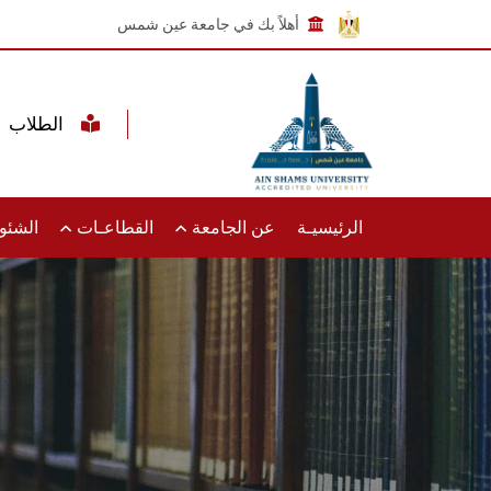
أهلاً بك في جامعة عين شمس
الطلاب
الرئيسيـة
عن الجامعة
القطاعـات
الشئون