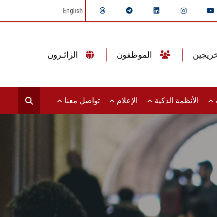
English
الموظفون
الزائـرون
ت
الأنظمة الذكية
الإعلام
تواصل معنا