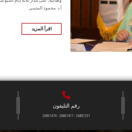
وطالبة، على مدار ثلاثة أيام أسبوع
أ.د. محمود المتيني
اقرأ المزيد
رقم التليفون
26831231 - 26831417 - 26831474