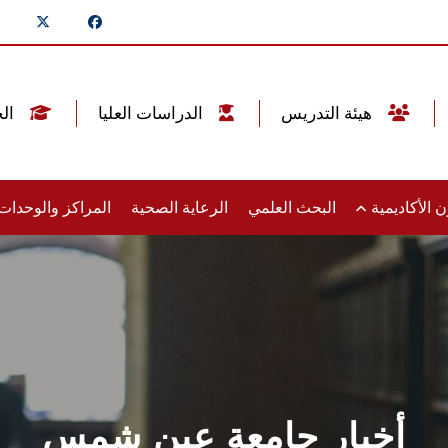
هيئة التدريس
الدراسات العليا
الخريجين
 الأكاديمية
البحث العلمي
الرعاية الصحية
المراكز والوحدا
أخبار جامعة عين شمس