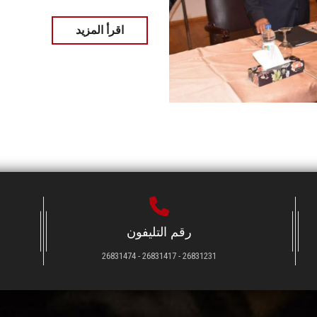
اقرأ المزيد
رقم التليفون
26831231 - 26831417 - 26831474