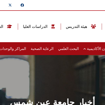
هيئة التدريس
الدراسات العليا
الخريجين
 الأكاديمية
البحث العلمي
الرعاية الصحية
المراكز والوحدا
أخبار جامعة عين شمس