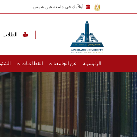
أهلاً بك في جامعة عين شمس
الطلاب
الرئيسيـة
عن الجامعة
القطاعـات
الشئون