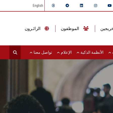
English
الموظفون
الزائـرون
ت
الأنظمة الذكية
الإعلام
تواصل معنا