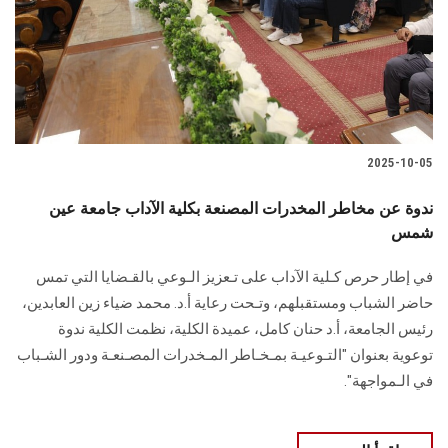
الطلاب
هيئة التدريس
الدراسات العليا
2025-10-05
الخريجين
ندوة عن مخاطر المخدرات المصنعة بكلية الآداب جامعة عين
الموظفون
شمس
في إطار حرص كـلية الآداب على تـعزيز الـوعي بالقـضايا التي تمس
الزائـرون
حاضر الشباب ومستقبلهم، وتـحت رعاية أ.د. محمد ضياء زين العابدين،
رئيس الجامعة، أ.د حنان كامل، عميدة الكلية، نظمت الكلية ندوة
سجل الان
توعوية بعنوان "التـوعيـة بمـخـاطر المـخدرات المصـنعـة ودور الشـباب
في الـمواجهة".