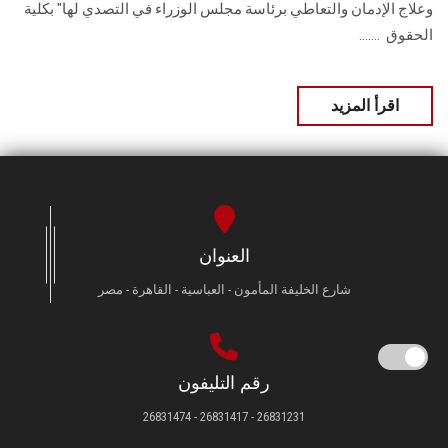
وعلاج الإدمان والتعاطي برئاسة مجلس الوزراء في التصدي لها" بكلية
‏الحقوق ‏ .......
اقرأ المزيد
العنوان
شارع الخليفة المأمون - العباسية - القاهرة - مصر
رقم التليفون
26831231 - 26831417 - 26831474