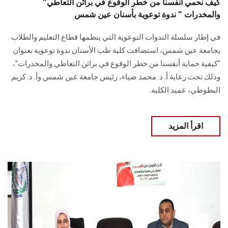
"كيف نحمي أنفسنا من خطر الوقوع في براثن التعاطي
والمخدرات " ندوة توعوية بأسنان عين شمس
في إطار سلسلة الندوات التوعوية التي ينظمها قطاع التعليم والطلاب
بجامعة عين شمس، استضافت كلية طب الأسنان ندوة توعوية بعنوان
"كيفية حماية أنفسنا من خطر الوقوع في براثن التعاطي والمخدرات"،
وذلك تحت رعاية أ. د. محمد ضياء، رئيس جامعة عين شمس وأ. د. كريم
البطوطي، عميد الكليه.
اقرأ المزيد