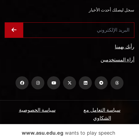
سجل ليصلك أحدث الأخبار
رأيك يهمنا
أراء المستخدمين
سياسة التعامل مع
سياسة الخصوصية
الشكاوي
ميثاق المتعاملين
الأسئلة الشائعة
www.asu.edu.eg
wants to play speech