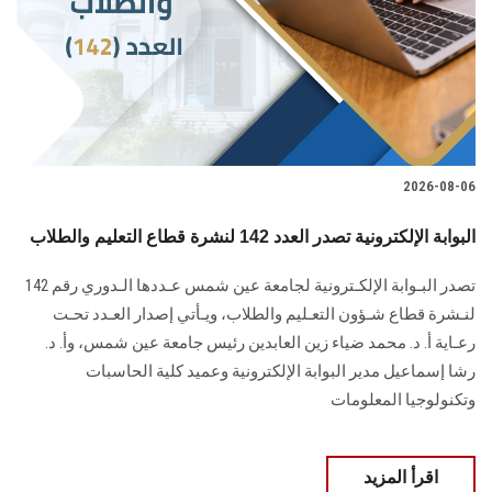
الطلاب
هيئة التدريس
الدراسات العليا
2026-08-06
الخريجين
البوابة الإلكترونية تصدر العدد 142 لنشرة قطاع التعليم والطلاب
الموظفون
تصدر البـوابة الإلكـترونية لجامعة عين شمس عـددها الـدوري رقم 142
لنـشرة قطاع شـؤون التعـليم ‏والطلاب‎، ويـأتي إصدار العـدد تحـت
الزائـرون
رعـاية أ. د. محمد ضياء زين العابدين رئيس جامعة عين شمس، وأ. د.
‏رشا إسماعيل مدير البوابة الإلكترونية وعميد كلية الحاسبات
سجل الان
وتكنولوجيا المعلومات
اقرأ المزيد