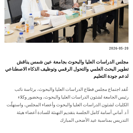
الطلاب
هيئة التدريس
الدراسات العليا
2026-05-20
الخريجين
مجلس الدراسات العليا والبحوث بجامعة عين شمس يناقش
الموظفون
تطوير البحث العلمي والتحول الرقمي وتوظيف الذكاء الاصطناعي
لدعم جودة التعليم
الزائـرون
عُقد اجتماع مجلس قطاع الدراسات العليا والبحوث، برئاسة نائب
رئيس الجامعة لشئون الدراسات العليا والبحوث، وبحضور وكلاء
سجل الان
الكليات لشئون الدراسات العليا والبحوث وأعضاء المجلس، واستهلّت
أ.د. أماني أسامة كامل الجلسة بتقديم التهنئة للسادة أعضاء هيئة
التدريس بمناسبة عيد الأضحى المبارك