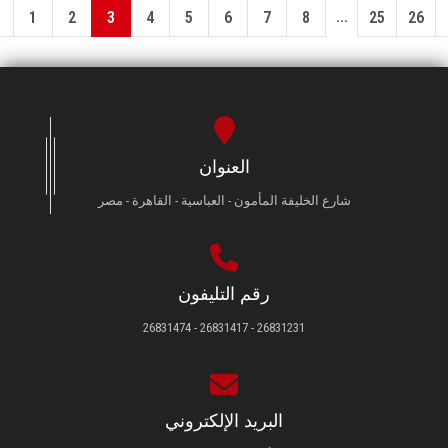
...
1
2
3
4
5
6
7
8
25
26
العنوان
شارع الخليفة المأمون - العباسية - القاهرة - مصر
رقم التليفون
26831231 - 26831417 - 26831474
البريد الإلكتروني