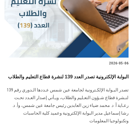
2026-05-06
البوابة الإلكترونية تصدر العدد 139 لنشرة قطاع التعليم والطلاب
تصدر البـوابة الإلكـترونية لجامعة عين شمس عـددها الـدوري رقم 139
لنـشرة قطاع شـؤون التعـليم ‏والطلاب‎، ويـأتي إصدار العـدد تحـت
رعـاية أ. د. محمد ضياء زين العابدين رئيس جامعة عين شمس، وأ. د.
‏رشا إسماعيل مدير البوابة الإلكترونية وعميد كلية الحاسبات
وتكنولوجيا المعلومات