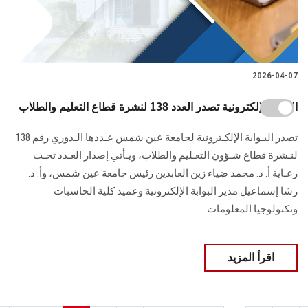
2026-04-07
البوابة الإلكترونية تصدر العدد 138 لنشرة قطاع التعليم والطلاب
تصدر البـوابة الإلكـترونية لجامعة عين شمس عـددها الـدوري رقم 138
لنـشرة قطاع شـؤون التعـليم ‏والطلاب‎، ويـأتي إصدار العـدد تحـت
رعـاية أ. د. محمد ضياء زين العابدين رئيس جامعة عين شمس، وأ. د.
‏رشا إسماعيل مدير البوابة الإلكترونية وعميد كلية الحاسبات
وتكنولوجيا المعلومات
اقرأ المزيد