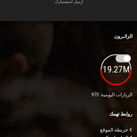
أرسل استفسارك.
الزائـرون
19.27M
الزيارات اليومية: 975
روابط تهمك
خريطة الموقع