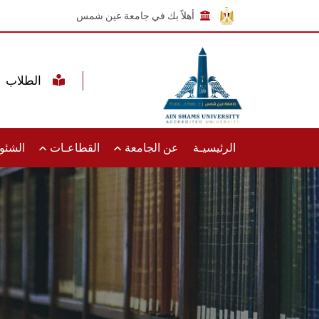
أهلاً بك في جامعة عين شمس
الطلاب
الرئيسيـة
عن الجامعة
القطاعـات
الشئون