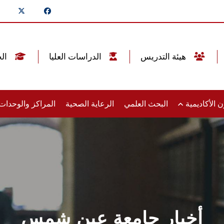
هيئة التدريس
الدراسات العليا
الخريجين
 الأكاديمية
البحث العلمي
الرعاية الصحية
المراكز والوحدا
أخبار جامعة عين شمس