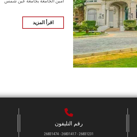
أمين الجامعة بجامعة عين شمس
اقرأ المزيد
رقم التليفون
26831231 - 26831417 - 26831474