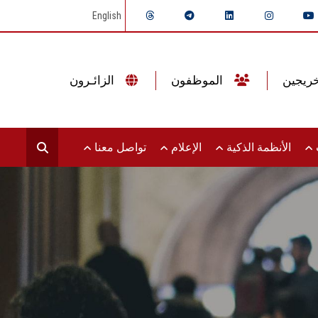
English
الموظفون
الزائـرون
ت
الأنظمة الذكية
الإعلام
تواصل معنا