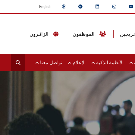
English
الموظفون
الزائـرون
ت
الأنظمة الذكية
الإعلام
تواصل معنا