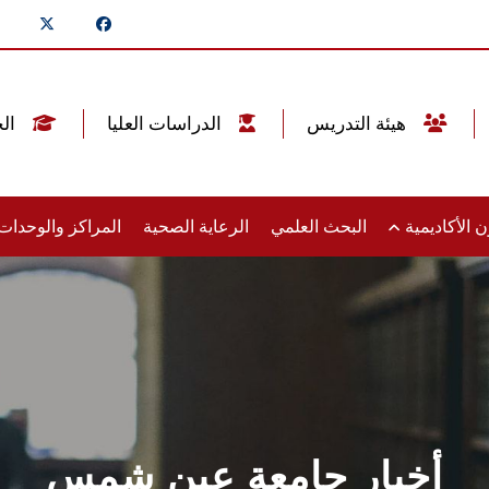
هيئة التدريس
الدراسات العليا
الخريجين
 الأكاديمية
البحث العلمي
الرعاية الصحية
المراكز والوحدا
أخبار جامعة عين شمس