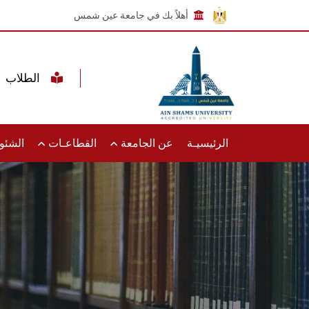
أهلاً بك في جامعة عين شمس
الطلاب
الرئيسيـة
عن الجامعة
القطاعـات
الشئون