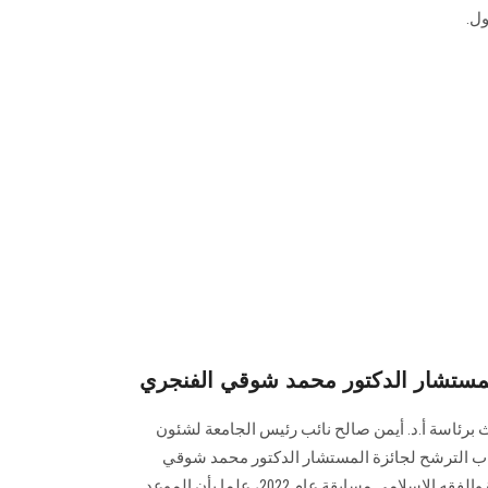
ول.
لمستشار الدكتور محمد شوقي الفنجري
 برئاسة أ.د. أيمن صالح نائب رئيس الجامعة لشئون
باب الترشح لجائزة المستشار الدكتور محمد شوقي
الفنجري لصالح جائزة خدمة الدعوة والفقه الإسلامي مسابقة عام 2022، علما بأن الموعد