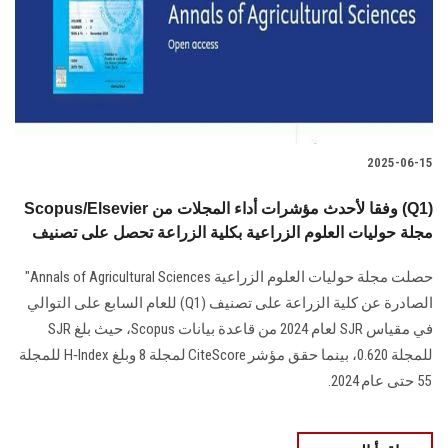
الطلاب
هيئة التدريس
الدراسات العليا
2025-06-15
الخريجين
Scopus/Elsevier وفقا لأحدث مؤشرات أداء المجلات من (Q1)
الموظفون
مجلة حوليات العلوم الزراعية بكلية الزراعة تحصل على تصنيف
حصلت مجلة حوليات العلوم الزراعية Annals of Agricultural Sciences"
الزائـرون
الصادرة عن كلية الزراعة على تصنيف (Q1) للعام السابع على التوالي
في مقياس SJR لعام 2024 من قاعدة بيانات Scopus، حيث بلغ SJR
سجل الان
للمجلة 0.620، بينما حقق مؤشر CiteScore لمجلة 8 وبلغ H‑Index للمجلة
55 حتى عام 2024.