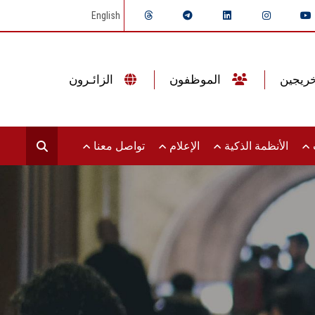
English
الموظفون
الزائـرون
ت
الأنظمة الذكية
الإعلام
تواصل معنا