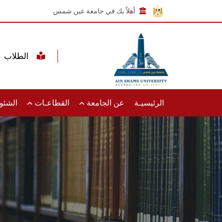
أهلاً بك في جامعة عين شمس
الطلاب
الرئيسيـة
عن الجامعة
القطاعـات
الشئون