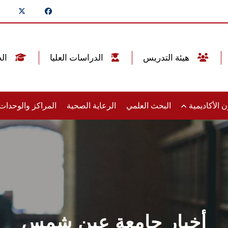
هيئة التدريس
الدراسات العليا
الخريجين
 الأكاديمية
البحث العلمي
الرعاية الصحية
المراكز والوحدا
أخبار جامعة عين شمس