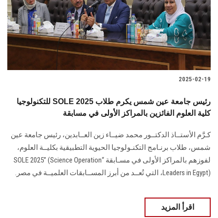
الطلاب
هيئة التدريس
الدراسات العليا
2025-02-19
الخريجين
للتكنولوجيا SOLE 2025 رئيس جامعة عين شمس يكرم طلاب
الموظفون
كلية العلوم الفائزين بالمراكز الأولى في مسابقة
كـرَّم الأستــاذ الدكتــور محمد ضيــاء زين العــابدين، رئيس جامعة عين
الزائـرون
شمس، طلاب برنـامج التكنـولوجيا الحيوية التطبيقية بكليــة العلوم،
لفوزهم بالمراكز الأولى في مسـابقة “SOLE 2025” (Science Operation
سجل الان
Leaders in Egypt)، التي تُعــد من أبرز المســابقات العلميــة في مصر.
اقرأ المزيد