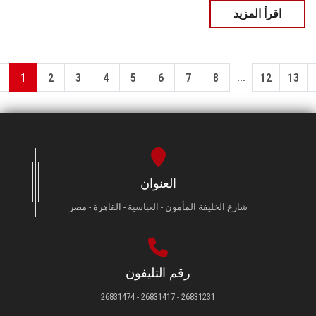
اقرأ المزيد
...
1
2
3
4
5
6
7
8
12
13
العنوان
شارع الخليفة المأمون - العباسية - القاهرة - مصر
رقم التليفون
26831231 - 26831417 - 26831474