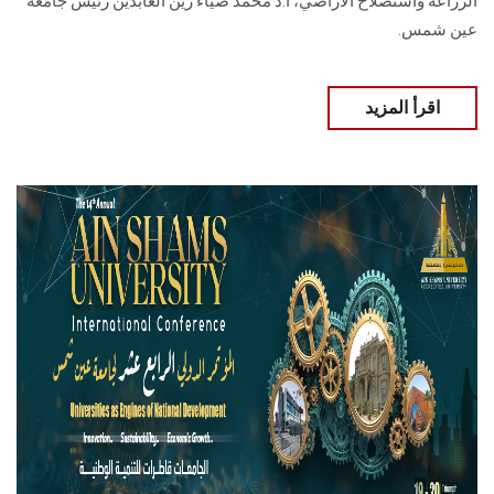
الزراعة واستصلاح الأراضي، أ.د محمد ضياء زين العابدين رئيس جامعة
عين شمس.
اقرأ المزيد