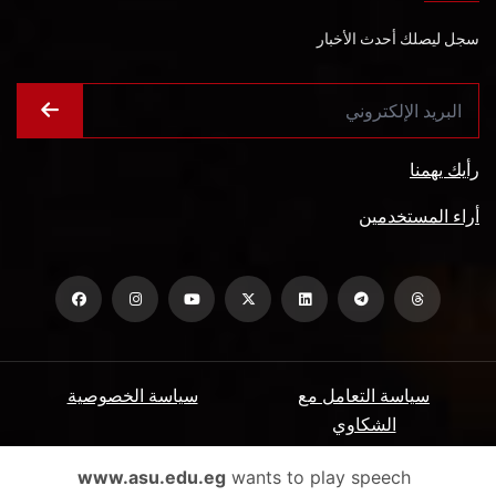
سجل ليصلك أحدث الأخبار
رأيك يهمنا
أراء المستخدمين
سياسة التعامل مع
سياسة الخصوصية
الشكاوي
ميثاق المتعاملين
الأسئلة الشائعة
www.asu.edu.eg
wants to play speech