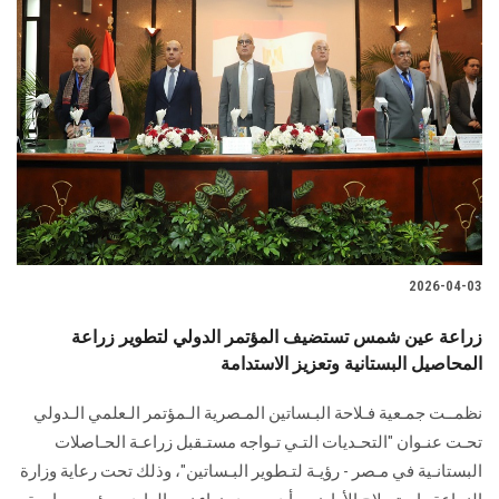
2026-04-03
زراعة عين شمس تستضيف المؤتمر الدولي لتطوير زراعة
المحاصيل البستانية وتعزيز الاستدامة
نظمــت جمـعية فـلاحة البـساتين المـصرية الـمؤتمر الـعلمي الـدولي
تحـت عنـوان "التحـديات التـي تـواجه مستـقبل زراعـة الحـاصلات
البستانـية في مـصر - رؤيـة لتـطوير البـساتين"، وذلك تحت رعاية وزارة