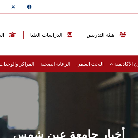
هيئة التدريس
الدراسات العليا
الخريجين
 الأكاديمية
البحث العلمي
الرعاية الصحية
المراكز والوحدا
أخبار جامعة عين شمس