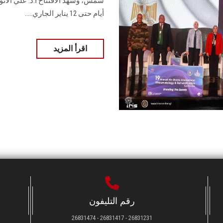
شمس، وشهد الافتتاح أ.د. علي الأن
أيام حتى 12 يناير الجاري.....
اقرأ المزيد
رقم التليفون
26831231 - 26831417 - 26831474