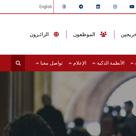
English
الموظفون
الزائـرون
ت
الأنظمة الذكية
الإعلام
تواصل معنا