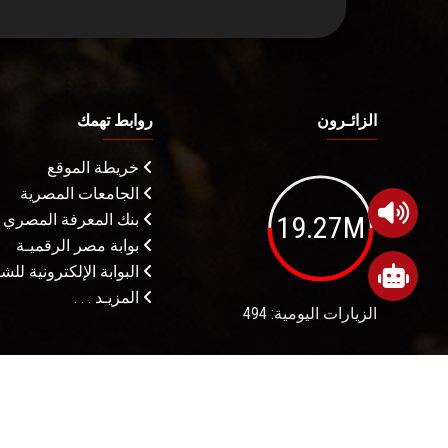
الزائـرون
روابط تهمك
خريطة الموقع
الجامعات المصرية
19.27M
بنك المعرفة المصري
بوابة مصر الرقميـة
البوابة الإلكترونية لل
المزيـد . . .
الزيارات اليومية: 494