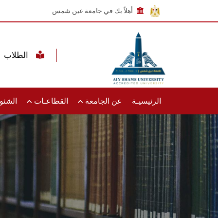
أهلاً بك في جامعة عين شمس
الطلاب
الرئيسيـة
عن الجامعة
القطاعـات
الشئون