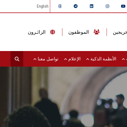
English
الموظفون
الزائـرون
ت
الأنظمة الذكية
الإعلام
تواصل معنا