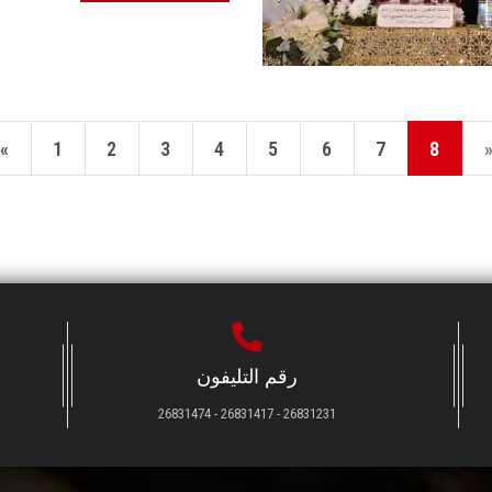
«
1
2
3
4
5
6
7
8
رقم التليفون
26831231 - 26831417 - 26831474