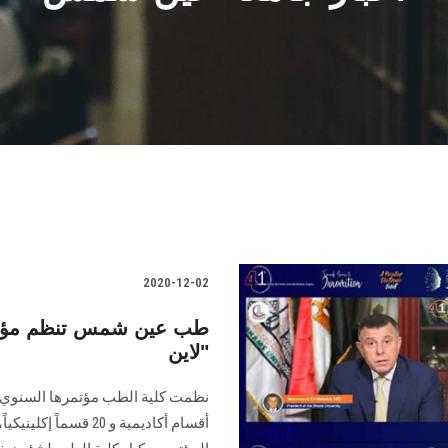
2020-12-02
طب عين شمس تنظم مؤتمره
لاين"
أقسام أكاديمية و 20