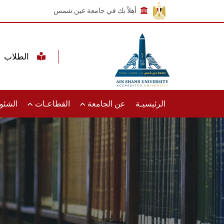
أهلاً بك في جامعة عين شمس
الطلاب
الرئيسيـة
عن الجامعة
القطاعـات
الشئون