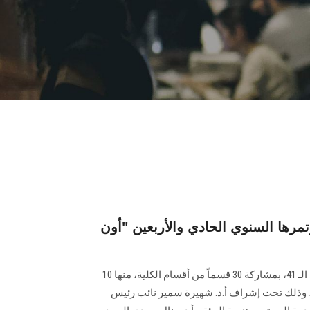
ا السنوي الحادي والأربعين "أون
نظمت كلية الطب مؤتمرها السنوي الـ 41، بمشاركة 30 قسماً من أقسام الكلية، منها 10
 قسماً إكلينيكياً، وذلك تحت إشراف أ.د. شهيرة سمير نائب رئيس