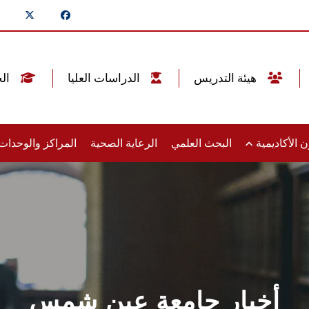
هيئة التدريس
الدراسات العليا
الخريجين
 الأكاديمية
البحث العلمي
الرعاية الصحية
المراكز والوحدا
أخبار جامعة عين شمس