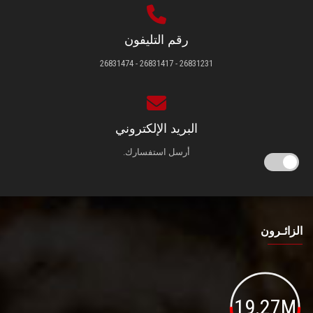
رقم التليفون
26831231 - 26831417 - 26831474
البريد الإلكتروني
أرسل استفسارك.
الزائـرون
19.27M