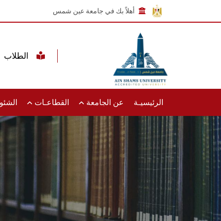
أهلاً بك في جامعة عين شمس
الطلاب
الرئيسيـة
عن الجامعة
القطاعـات
الشئون