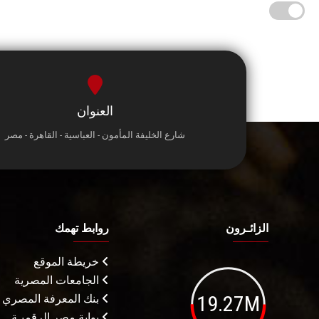
العنوان
شارع الخليفة المأمون - العباسية - القاهرة - مصر
الزائـرون
روابط تهمك
خريطة الموقع
الجامعات المصرية
19.27M
بنك المعرفة المصري
بوابة مصر الرقميـة