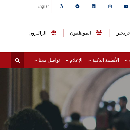
English
الموظفون
الزائـرون
ت
الأنظمة الذكية
الإعلام
تواصل معنا