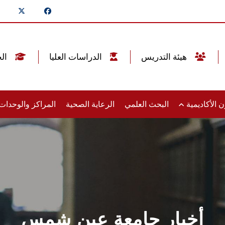
هيئة التدريس
الدراسات العليا
الخريجين
 الأكاديمية
البحث العلمي
الرعاية الصحية
المراكز والوحدا
أخبار جامعة عين شمس