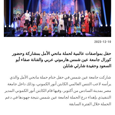
الطلاب
هيئة التدريس
الدراسات العليا
2023-12-10
الخريجين
حفل بمواصفات عالمية لحملة مانحي الأمل بمشاركة وحضور
الموظفون
كورال جامعة عين شمس هارموني عربي والفنانة صفاء أبو
السعود وحفيدة شارلي شابلن
الزائـرون
شاركت جامعة عين شمس في حفل ختام حملة مانحي الأمل والذي
يرأسه لاعب التنس العالمي الكابتن أنور الكموني، وذلك داخل جامعة
سجل الان
مصر بمدينة السادس من أكتوبر، وفيها قام الكابتن أنور الكموني المدير
التنفيذي بإهداء درع الحملة لجامعة عين شمس نتيجة جهودها في دعم
الحملة خلال الفترة السابقة