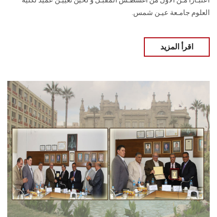
اعتبـاراً مـن الأول من أغسطـس المقبـل و لحين تعييـن عميد لكلية
العلوم جامـعة عيـن شمس.
اقرأ المزيد