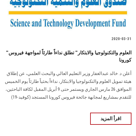
الطلاب
هيئة التدريس
الدراسات العليا
2020-03-31
"العلوم والتكنولوجيا والابتكار" تطلق نداءاً طارئاً لمواجهة فيروس
الخريجين
كورونا
الموظفون
أعلن د. خالد عبدالغفار وزير التعليم العالي والبحث العلمي، عن إطلاق
هيئة تمويل العلوم والتكنولوجيا والابتكار، نداءاً بحثياً طارئاً يوم الخميس
الزائـرون
الموافق 26 مارس الجاري ويستمر حتى 9 أبريل المقبل لكافة الباحثين،
للتقدم بمشاريع لمجابهة جائحة فيروس كورونا المستجد (كوفيد-19)
سجل الان
اقرأ المزيد