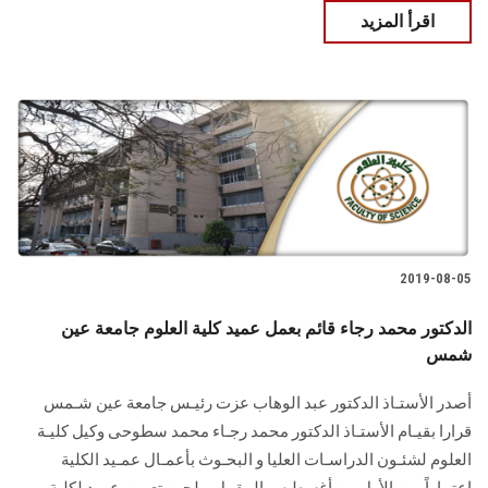
اقرأ المزيد
2019-08-05
الدكتور محمد رجاء قائم بعمل عميد كلية العلوم جامعة عين
شمس
أصدر الأستـاذ الدكتور عبد الوهاب عزت رئيـس جامعة عين شـمس
قرارا بقيـام الأستـاذ الدكتور محمد رجـاء محمد سطوحى وكيل كليـة
العلوم لشئـون الدراسـات العليا و البحـوث بأعمـال عمـيد الكلية