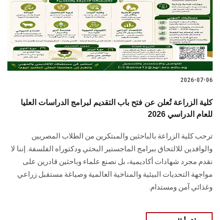
الطلاب
هيئة التدريس
الدراسات العليا
2026-07-06
الخريجين
كلية الزراعة تُعلن عن فتح باب التقديم لبرامج الدراسات العليا
الموظفون
للعام الدراسي 2026
ترحب كلية الزراعة بالباحثين والمبتكرين من الطلاب المصريين
الزائـرون
والوافدين للالتحاق ببرامج الماجستير البحثي ودكتوراه الفلسفة. إننا لا
نقدم مجرد شهادات أكاديمية، بل نصنع علماء وباحثين قادرين على
سجل الان
مواجهة التحديات البيئية والمناخية العالمية وصياغة مستقبل زراعي
وغذائي آمن ومستدام.