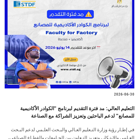
2026-06-30
التعليم العالي: مد فترة التقديم لبرنامج "الكوادر الأكاديمية
للمصانع" لدعم الباحثين وتعزيز الشراكة مع الصناعة
في إطـار رؤية وزارة التـعليم العـالي والبـحث العلـمي لدعم البـحث
العـلمي والابتـكار، وتعزيز التـعاون بين الجـامعات والقطـاع الصناعي،