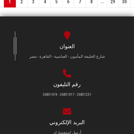
...
1
2
3
4
5
6
7
8
29
30
العنوان
شارع الخليفة المأمون - العباسية - القاهرة - مصر
رقم التليفون
26831231 - 26831417 - 26831474
البريد الإلكتروني
أرسل استفسارك.