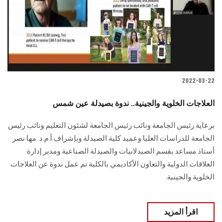
الطلاب
هيئة التدريس
الدراسات العليا
2022-03-22
الخريجين
العلاجات الخلوية والجينية.. ندوة بصيدلة عين شمس
الموظفون
برعاية رئيس الجامعة ونائب رئيس الجامعة لشئون التعليم ونائب رئيس
الجامعة للدراسات العليا وعميد كلية الصيدلة وبإشراف أ.م.د. مها نصر
الزائـرون
أستاذ مساعد بقسم الصيدلانيات والصيدلة الصناعية ومدير إدارة
العلاقات الدولية والتعاون الأكاديمي بالكلية تم عمل ندوة عن العلاجات
سجل الان
الخلوية والجينية.
اقرأ المزيد