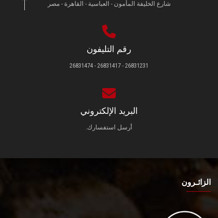
شارع الخليفة المأمون - العباسية - القاهرة - مصر
رقم التليفون
26831231 - 26831417 - 26831474
البريد الإلكتروني
أرسل استفسارك.
الزائـرون