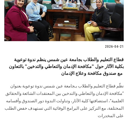
الطلاب
هيئة التدريس
الدراسات العليا
2026-04-21
الخريجين
قطاع التعليم والطلاب بجامعة عين شمس ينظم ندوة توعوية
الموظفون
بكلية الآثار حول "مكافحة الإدمان والتعاطي والتدخين" بالتعاون
مع صندوق مكافحة وعلاج الإدمان
الزائـرون
نظّم قطاع التعليم والطلاب بـجامعة عين شمس ندوة توعوية بعنوان
“مكافحة الإدمان والتعاطي والتدخين بين المعتقدات الشائعة والحقائق
سجل الان
العلمية”، استضافتها كلية الآثار، وتناولت الندوة دور الصندوق وأقسامه
المختلفة، مع التركيز على البرامج الوقائية التي تستهدف خفض الطلب
على المخدرات