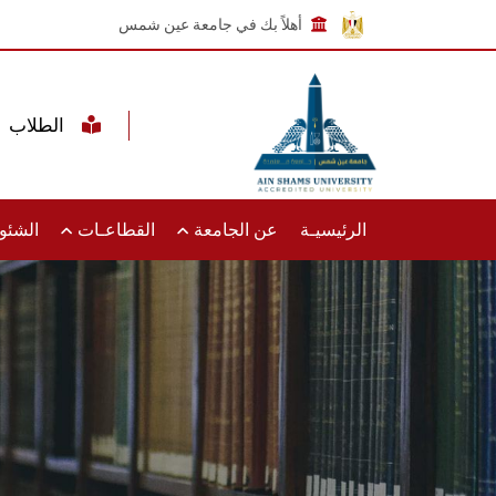
أهلاً بك في جامعة عين شمس
الطلاب
الرئيسيـة
عن الجامعة
القطاعـات
الشئون