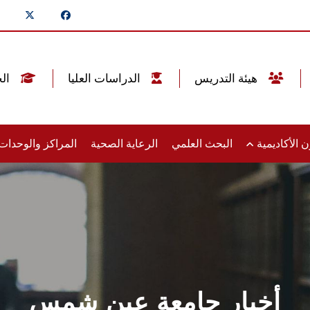
هيئة التدريس
الدراسات العليا
الخريجين
 الأكاديمية
البحث العلمي
الرعاية الصحية
المراكز والوحدا
أخبار جامعة عين شمس