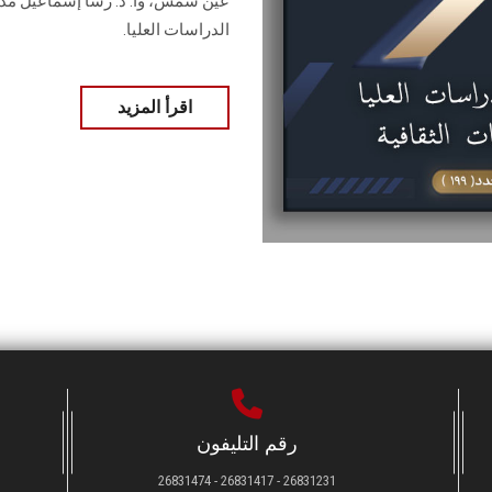
عين شمس، وأ. د. ‏رشا إسماعيل مدير
‏الدراسات العليا.
اقرأ المزيد
رقم التليفون
26831231 - 26831417 - 26831474