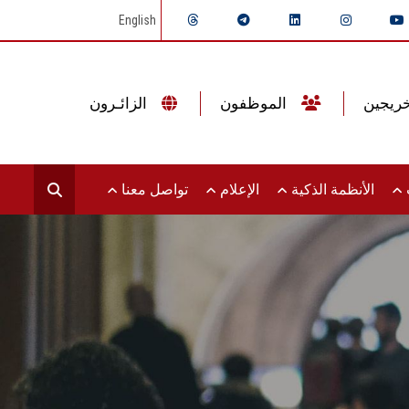
English
الموظفون
الزائـرون
ت
الأنظمة الذكية
الإعلام
تواصل معنا