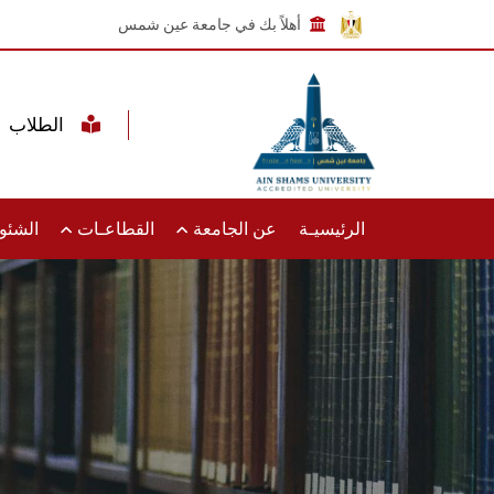
أهلاً بك في جامعة عين شمس
الطلاب
الرئيسيـة
عن الجامعة
القطاعـات
الشئون