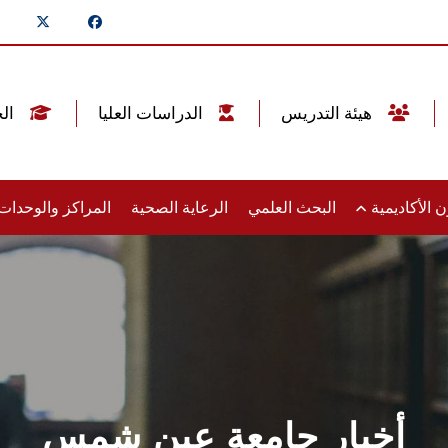
هيئة التدريس
الدراسات العليا
الخريجين
 الأكاديمية
البحث العلمي
الرعاية الصحية
المراكز والوحدا
أخبار جامعة عين شمس