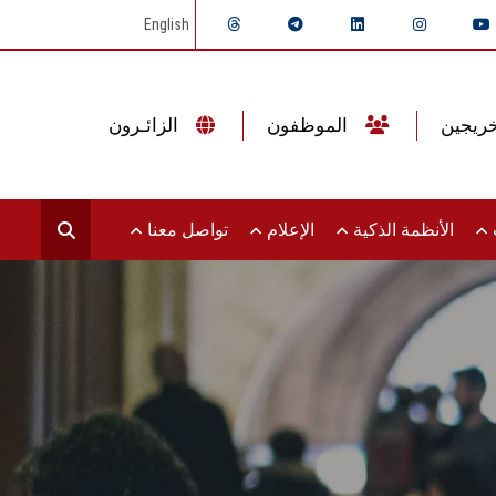
English
الموظفون
الزائـرون
ت
الأنظمة الذكية
الإعلام
تواصل معنا