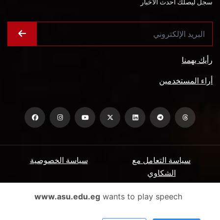
سجل ليصلك أحدث الأخبار
رأيك يهمنا
أراء المستخدمين
سياسة التعامل مع
سياسة الخصوصية
الشكاوي
ميثاق المتعاملين
الأسئلة الشائعة
www.asu.edu.eg
wants to play speech
شروط الاستخدام