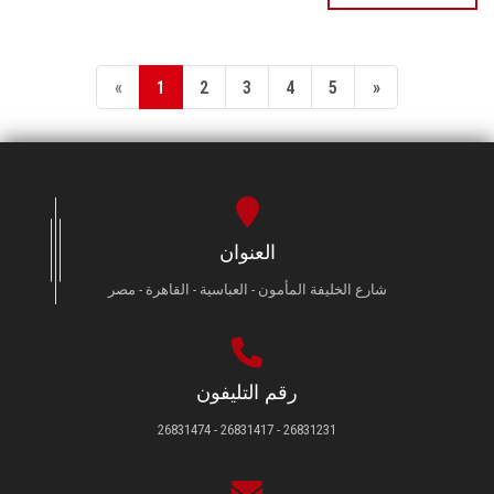
«
1
2
3
4
5
»
العنوان
شارع الخليفة المأمون - العباسية - القاهرة - مصر
رقم التليفون
26831231 - 26831417 - 26831474