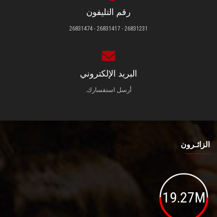
رقم التليفون
26831231 - 26831417 - 26831474
البريد الإلكتروني
أرسل استفسارك.
الزائـرون
19.27M