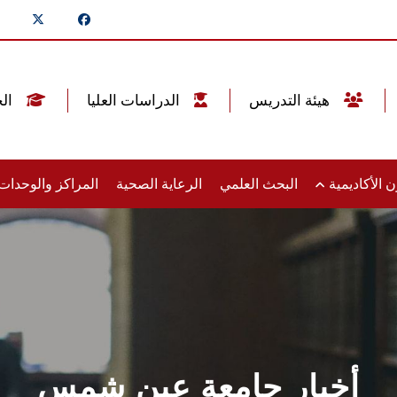
هيئة التدريس
الدراسات العليا
الخريجين
 الأكاديمية
البحث العلمي
الرعاية الصحية
المراكز والوحدا
أخبار جامعة عين شمس