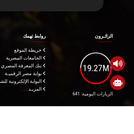
الزائـرون
روابط تهمك
خريطة الموقع
الجامعات المصرية
19.27M
بنك المعرفة المصري
بوابة مصر الرقميـة
البوابة الإلكترونية لل
المزيـد . . .
الزيارات اليومية: 641