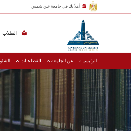
أهلاً بك في جامعة عين شمس
الطلاب
الرئيسيـة
عن الجامعة
القطاعـات
الشئون