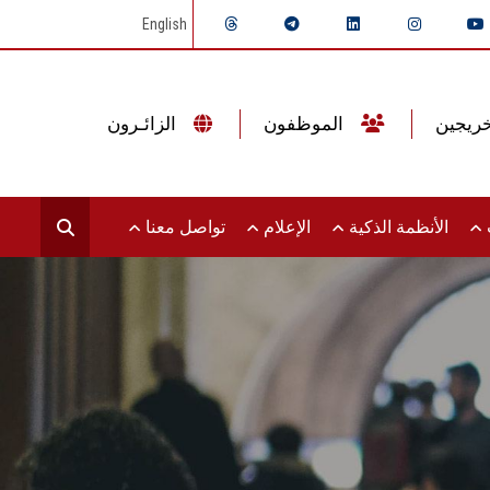
English
الموظفون
الزائـرون
ت
الأنظمة الذكية
الإعلام
تواصل معنا