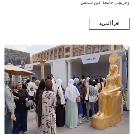
وخريجي جامعة عين شمس.
اقرأ المزيد