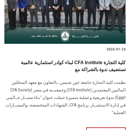
الطلاب
هيئة التدريس
الدراسات العليا
2026-01-24
الخريجين
لبناء كوادر استثمارية عالمية CFA Institute كلية التجارة
الموظفون
تستضيف ندوة بالشراكة مع
نظمت كلية التجارة جامعة عين شمس، بالتعاون مع معهد المحللين
الزائـرون
الماليين المعتمدين (CFA Institute) وجمعيــته في مصر (CFA Society
Egypt) ندوة تعريفية وعملية متميزة حملت عنوان "بناء مســار عــالمي
سجل الان
في إدارة الاستثمــار: برنامج CFA، الشهادات المتخصصة، والمســارات
العملية".