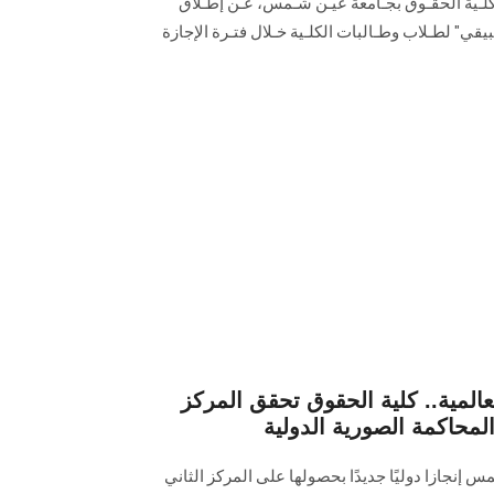
مع كلـية الحقـوق بجـامعة عيـن شـمس، عـن إطـلاق
بيقي" لطـلاب وطـالبات الكلـية خـلال فتـرة الإجازة
المية.. كلية الحقوق تحقق المركز
المحاكمة الصورية الدولية
نجازا دوليًا جديدًا بحصولها على المركز الثاني