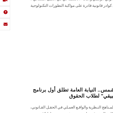
S، بهدف إعداد كوادر قانونية قادرة على مواكبة التطورات التكنولوجية
س.. النيابة العامة تطلق أول برنامج
طبيقي" لطلاب الحقوق
ـناهج النـظرية والواقـع العمـلي في الحقـل القـانوني،