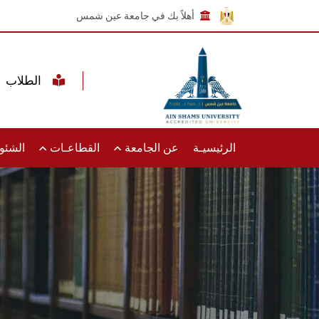
أهلاً بك في جامعة عين شمس
الطلاب
الرئيسيـة
عن الجامعة
القطاعـات
الشئون