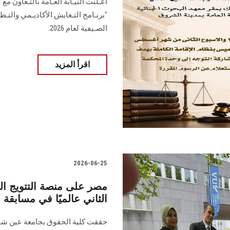
أعـلنت النيـابة العـامة بالتـعاون 
"برنـامج التـعايش الأكاديـمي والتـط
الصـيفية لعام 2026.
اقرأ المزيد
2026-06-25
مصر على منصة التتويج الع
الثاني عالميًا في مسابقة 
حققت كلية الحقوق بجامعة عين شمس إ