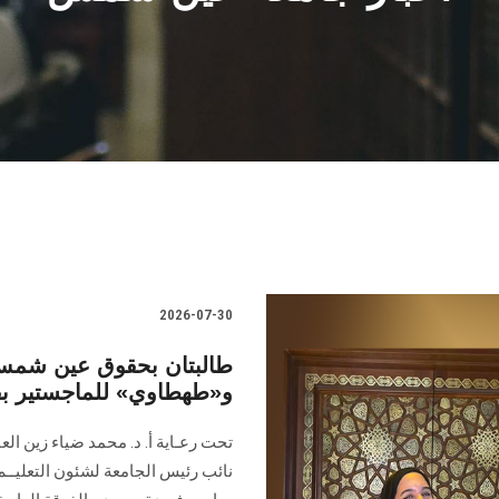
2026-07-30
طالبتان بحقوق عين شمس
و«طهطاوي» للماجستير بف
تحت رعـاية أ. د. محمد ضياء زين ال
نائب رئيس الجامعة لشئون التعليــ