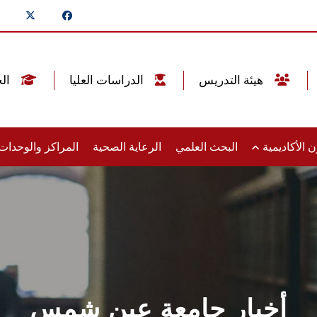
هيئة التدريس
الدراسات العليا
الخريجين
 الأكاديمية
البحث العلمي
الرعاية الصحية
المراكز والوحدا
أخبار جامعة عين شمس