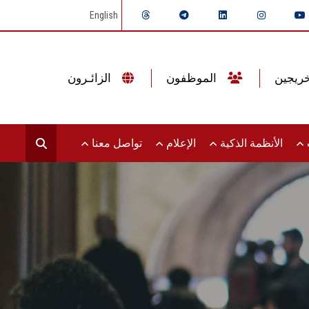
English
الموظفون
الزائـرون
ت
الأنظمة الذكية
الإعلام
تواصل معنا