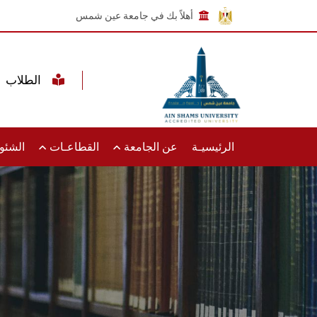
أهلاً بك في جامعة عين شمس
الطلاب
الرئيسيـة
عن الجامعة
القطاعـات
الشئون