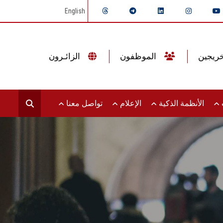
English
الموظفون
الزائـرون
ت
الأنظمة الذكية
الإعلام
تواصل معنا