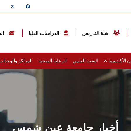
هيئة التدريس
الدراسات العليا
الخريجين
 الأكاديمية
البحث العلمي
الرعاية الصحية
المراكز والوحدا
أخبار جامعة عين شمس