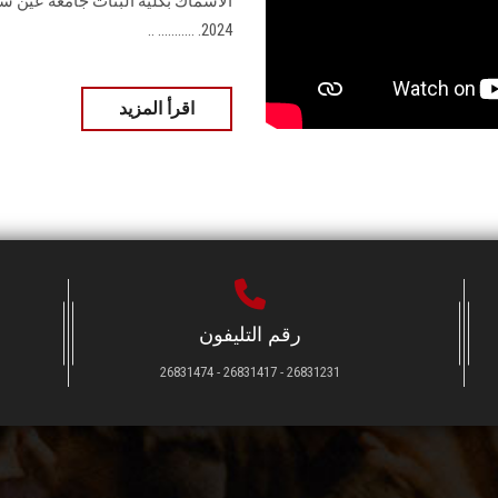
الأسماك بكلية ‏البنات جامعة عين ش
2024.‏ ........... ..
اقرأ المزيد
رقم التليفون
26831231 - 26831417 - 26831474