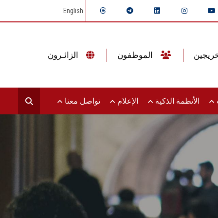
English
الموظفون
الزائـرون
ت
الأنظمة الذكية
الإعلام
تواصل معنا