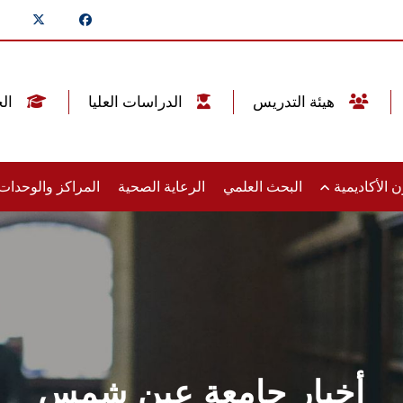
هيئة التدريس
الدراسات العليا
الخريجين
 الأكاديمية
البحث العلمي
الرعاية الصحية
المراكز والوحدا
أخبار جامعة عين شمس