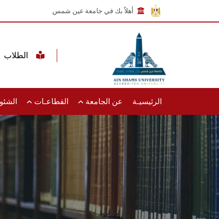
أهلاً بك في جامعة عين شمس
الطلاب
الرئيسيـة
عن الجامعة
القطاعـات
الشئون