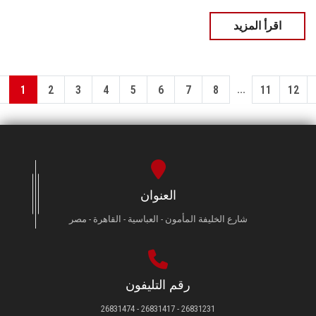
اقرأ المزيد
...
1
2
3
4
5
6
7
8
11
12
العنوان
شارع الخليفة المأمون - العباسية - القاهرة - مصر
رقم التليفون
26831231 - 26831417 - 26831474