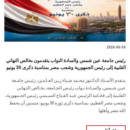
الطلاب
هيئة التدريس
الدراسات العليا
2026-06-30
الخريجين
رئيس جامعة عين شمس والسادة النواب يتقدمون بخالص التهاني
الموظفون
القلبية إلى رئيس الجمهورية وشعب مصر بمناسبة ذكرى 30 يونيو
يتـقدم الأسـتاذ الدكـتور محـمد ضـياء زيـن العـابدين، رئيـس جامـعة
الزائـرون
عيـن شـمس، والسـادة نـواب رئيـس الجـامعة، بخـالص التـهاني
القلـبية إلى فخـامة الرئيـس عبـد الفـتاح السيـسي رئيـس الجـمهورية،
سجل الان
وشعب مصر العظيم، بمناسبة ذكرى ثورة 30 يونيو، متمنين أن يحفظ
الله مصر وأهلها.