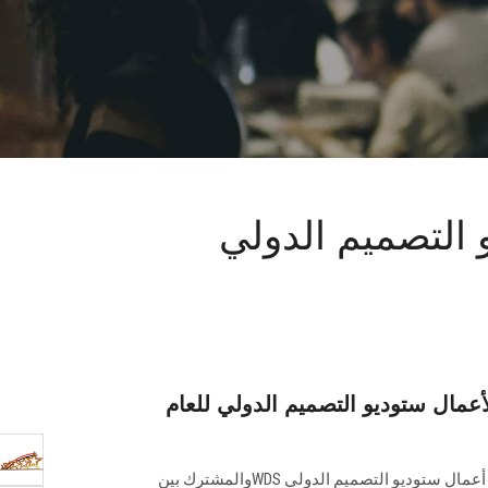
لي (WDS) للعام الجامعي
مال ستوديو التصميم الدولي للعام (WDS)
عقدت الجلسة الختامية لعرض نتاج أعمال ستوديو التصميم الدولي WDSوالمشترك بين