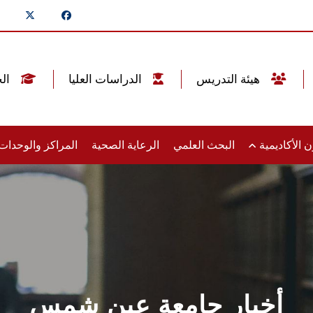
هيئة التدريس
الدراسات العليا
الخريجين
 الأكاديمية
البحث العلمي
الرعاية الصحية
المراكز والوحدا
أخبار جامعة عين شمس