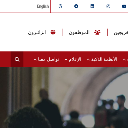
English
الموظفون
الزائـرون
ت
الأنظمة الذكية
الإعلام
تواصل معنا