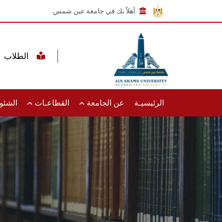
أهلاً بك في جامعة عين شمس
الطلاب
الرئيسيـة
عن الجامعة
القطاعـات
الشئون