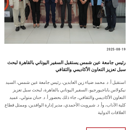
الطلاب
هيئة التدريس
الدراسات العليا
2025-08-19
الخريجين
رئيس جامعة عين شمس يستقبل السفير اليوناني بالقاهرة لبحث
الموظفون
سبل تعزيز التعاون الأكاديمي والثقافي
استقبل أ. د. محمد ضياء زين العابدين، رئيس جامعة عين شمس، السيد
الزائـرون
نيكولاس باباجيورجيو، السفير اليوناني بالقاهرة، لبحث سبل تعزيز
التعاون الأكاديمي والثقافي، جاء ذلك بحضور أ. د. حنان متولي، عميد
سجل الان
كلية الآداب، وأ. د. شيرويت الأحمدي، مدير إدارة الوافدين، وممثل قطاع
العلاقات الدولية