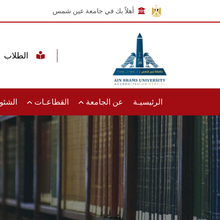
أهلاً بك في جامعة عين شمس
الطلاب
الرئيسيـة
عن الجامعة
القطاعـات
الشئون