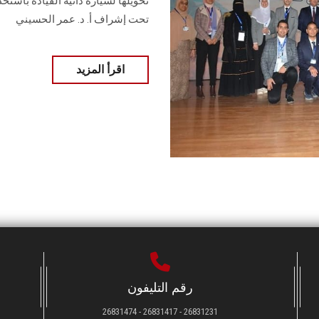
تحويلها لسيارة ذاتية القيادة باست
تحت إشراف أ. د. عمر الحسيني
اقرأ المزيد
رقم التليفون
26831231 - 26831417 - 26831474