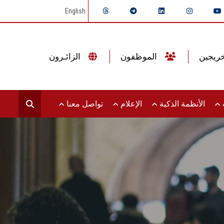
English
الموظفون
الزائـرون
ت
الأنظمة الذكية
الإعلام
تواصل معنا