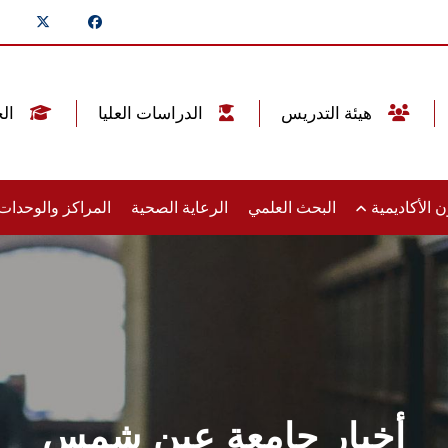
هيئة التدريس
الدراسات العليا
الخريجين
 الأكاديمية
البحث العلمي
الرعاية الصحية
المراكز والوحدا
أخبار جامعة عين شمس